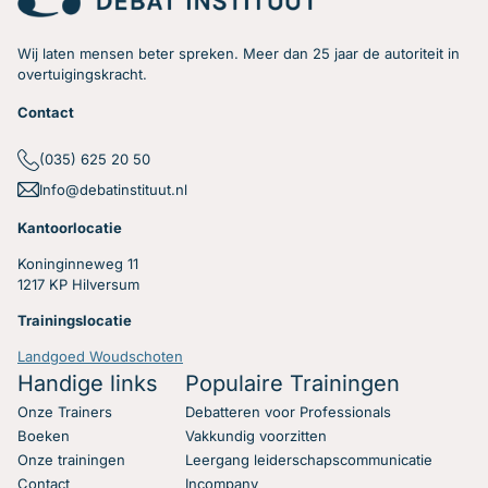
Wij laten mensen beter spreken. Meer dan 25 jaar de autoriteit in
overtuigingskracht.
Contact
Hoe zorg je dat je
(035) 625 20 50
Info@debatinstituut.nl
antwoord krijgt op jouw
Kantoorlocatie
vragen?
Koninginneweg 11
1217 KP Hilversum
Heb jij regelmatig het gevoel tijdens vergaderingen en
Trainingslocatie
discussies dat de vragen die je stelt niet beantwoord
worden? Hier een paar concrete en simpele tips die jou
Landgoed Woudschoten
gaan helpen!
Handige links
Populaire Trainingen
Onze Trainers
Debatteren voor Professionals
Lees verder
Boeken
Vakkundig voorzitten
Onze trainingen
Leergang leiderschapscommunicatie
Contact
Incompany