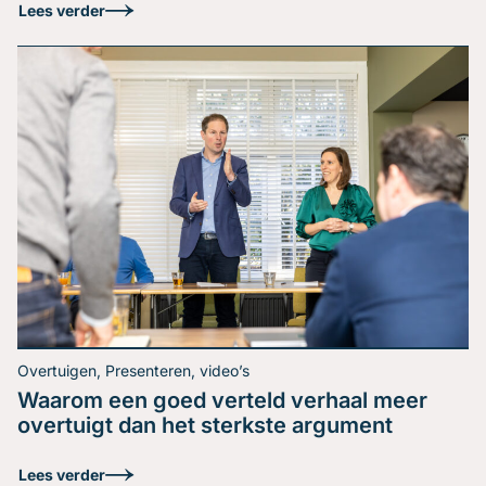
Lees verder
Overtuigen, Presenteren, video’s
Waarom een goed verteld verhaal meer
Hoe houd je de regie in
overtuigt dan het sterkste argument
een discussie?
Lees verder