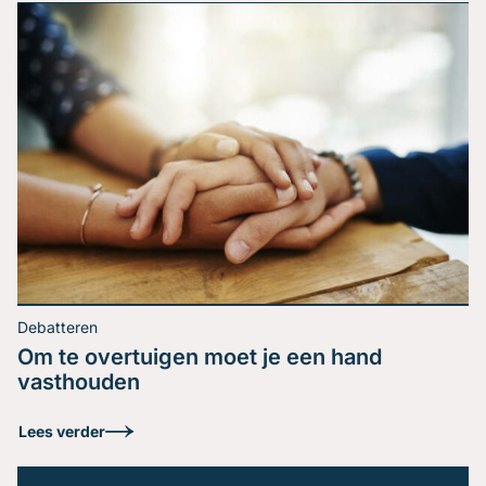
Je bent expert in jouw vakgebied. Je weet precies wat
je wil zeggen. Toch verlaat je het podium met het
gevoel dat je boodschap niet is geland. Herkenbaar?
Het probleem zit zelden in de inhoud, het zit in de
volgorde. De kloof tussen expert en leek Een
schaakgrootmeester ziet een stelling in seconden. Een
Lees verder
beginner […]
Debatteren
Om te overtuigen moet je een hand
vasthouden
De enige spreker met
Lees verder
wie jij je moet