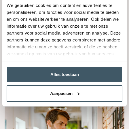
overtuigender kon maken via een enkele tip. Het
We gebruiken cookies om content en advertenties te
veranderde zijn blik op het voeren van een goed
personaliseren, om functies voor social media te bieden
pleidooi radicaal. Lees hier de tip.
en om ons websiteverkeer te analyseren. Ook delen we
Lees verder
informatie over uw gebruik van onze site met onze
partners voor social media, adverteren en analyse. Deze
partners kunnen deze gegevens combineren met andere
informatie die u aan ze heeft verstrekt of die ze hebben
verzameld op basis van uw gebruik van hun services.
Alles toestaan
Presenteren
Kom niet te snel met je oplossing!
Aanpassen
Lees verder
Een sonate als
inspiratiebron om