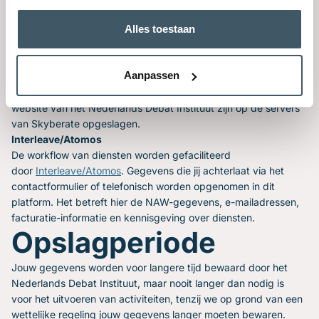
Officebox. Als jij contact opneemt via de formulieren (dit geldt
Alles toestaan
ook voor evalutieformulieren of een quiz) of via mail, worden
die betreffende mails opgeslagen op de servers van Officebox.
Modern Minds
Aanpassen
De website en back-ups van de website worden gehost via
Modern Minds bij Skyberate. Gegevens die jij achterlaat op de
website van het Nederlands Debat Instituut zijn op de servers
van Skyberate opgeslagen.
Interleave/Atomos
De workflow van diensten worden gefaciliteerd
door
Interleave/Atomos
. Gegevens die jij achterlaat via het
contactformulier of telefonisch worden opgenomen in dit
platform. Het betreft hier de NAW-gegevens, e-mailadressen,
facturatie-informatie en kennisgeving over diensten.
Opslagperiode
Jouw gegevens worden voor langere tijd bewaard door het
Nederlands Debat Instituut, maar nooit langer dan nodig is
voor het uitvoeren van activiteiten, tenzij we op grond van een
wettelijke regeling jouw gegevens langer moeten bewaren.