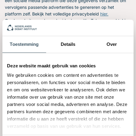
een sociale media platform die deze gegevens verzamelt om
vervolgens passende advertenties te genereren op het
platform zelf. Bekijk het volledige privacybeleid
hier.
Op de website worden ook video’s van YouTube verwerkt, hier
worden de gegevens over o.a. de kijktijd, weergaves en locatie
verzameld. Deze informatie wordt gebruik voor het
optimaliseren van video’s voor alle gebruikers.
Toestemming
Details
Over
Ontvangers
Mailchimp
Deze website maakt gebruik van cookies
De nieuwsbrieven en tips worden verzonden met Mailchimp.
Op het moment dat jij je aanmeldt voor de nieuwsbrief, wordt
We gebruiken cookies om content en advertenties te
jouw e-mailadres en voornaam automatisch opgeslagen in de
personaliseren, om functies voor social media te bieden
daarvoor bestemde lijst binnen Mailchimp. Dit programma
en om ons websiteverkeer te analyseren. Ook delen we
houdt ook bij welke mails worden geopend en waar er op
informatie over uw gebruik van onze site met onze
wordt geklikt. Aan de hand van deze gegevens kunnen wij
partners voor social media, adverteren en analyse. Deze
opnieuw targetten met mails. Dit zijn de voorwaarden waar je
partners kunnen deze gegevens combineren met andere
mee akkoord gaat op het moment dat je je inschrijft op onze
informatie die u aan ze heeft verstrekt of die ze hebben
nieuwsbrieven. Je kunt je te allen tijde uitschrijven.
verzameld op basis van uw gebruik van hun services.
Officebox
De e-mail van het Nederlands Debat Instituut wordt gehost bij