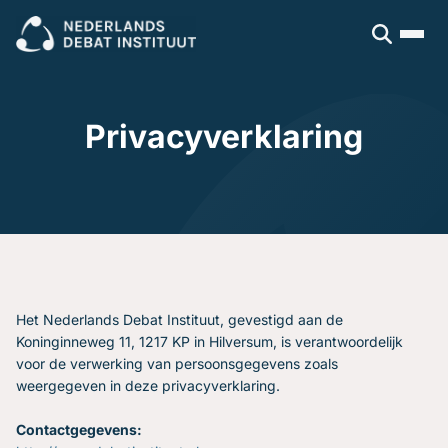
Sluiten
Veel gezocht:
Presenteren
Vergaderen
Leidinggeven
Trainingen
Privacyverklaring
Open cursus
Dagvoorzitters
Incompany
Politiek
Debatleiders
Voor wie
Dagvoorzitters
Gespreksleiders
Overheid
Kennisbank
Bedrijfsleven
Politiek en gemeenten
Blogs en video's
Beroepsopleiders
Over ons
Het Nederlands Debat Instituut, gevestigd aan de
Boeken
Brancheverenigingen
Koninginneweg 11, 1217 KP in Hilversum, is verantwoordelijk
Downloads
Ons verhaal
Ondernemingsraden
voor de verwerking van persoonsgegevens zoals
Ons team
weergegeven in deze privacyverklaring.
Inschrijven
Contactgegevens: