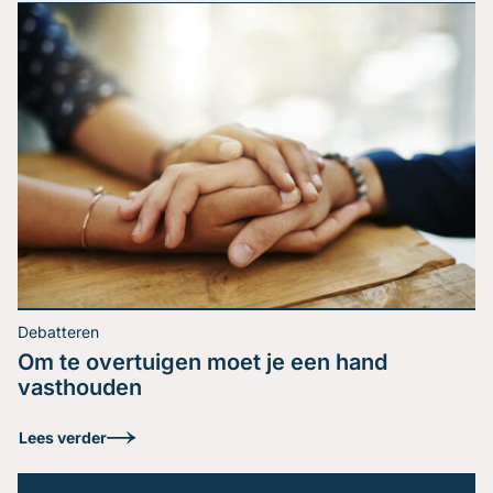
Je bent expert in jouw vakgebied. Je weet precies wat
je wil zeggen. Toch verlaat je het podium met het
gevoel dat je boodschap niet is geland. Herkenbaar?
Het probleem zit zelden in de inhoud, het zit in de
volgorde. De kloof tussen expert en leek Een
schaakgrootmeester ziet een stelling in seconden. Een
Lees verder
beginner […]
Debatteren
Om te overtuigen moet je een hand
vasthouden
De enige spreker met
Lees verder
wie jij je moet