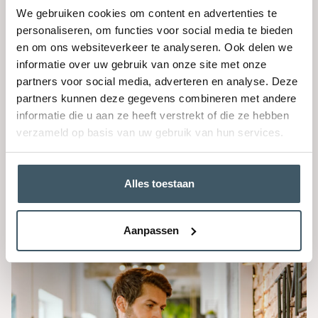
overtuigender kon maken via een enkele tip. Het
We gebruiken cookies om content en advertenties te
veranderde zijn blik op het voeren van een goed
personaliseren, om functies voor social media te bieden
pleidooi radicaal. Lees hier de tip.
en om ons websiteverkeer te analyseren. Ook delen we
Lees verder
informatie over uw gebruik van onze site met onze
partners voor social media, adverteren en analyse. Deze
partners kunnen deze gegevens combineren met andere
informatie die u aan ze heeft verstrekt of die ze hebben
verzameld op basis van uw gebruik van hun services.
Alles toestaan
Presenteren
Kom niet te snel met je oplossing!
Aanpassen
Lees verder
Een sonate als
inspiratiebron om