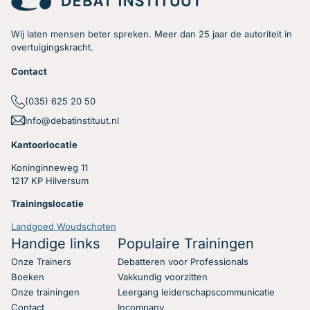
Wij laten mensen beter spreken. Meer dan 25 jaar de autoriteit in
overtuigingskracht.
Contact
Hoe zorg je dat je
(035) 625 20 50
Info@debatinstituut.nl
antwoord krijgt op jouw
Kantoorlocatie
vragen?
Koninginneweg 11
1217 KP Hilversum
Heb jij regelmatig het gevoel tijdens vergaderingen en
Trainingslocatie
discussies dat de vragen die je stelt niet beantwoord
worden? Hier een paar concrete en simpele tips die jou
Landgoed Woudschoten
gaan helpen!
Handige links
Populaire Trainingen
Onze Trainers
Debatteren voor Professionals
Lees verder
Boeken
Vakkundig voorzitten
Onze trainingen
Leergang leiderschapscommunicatie
Contact
Incompany