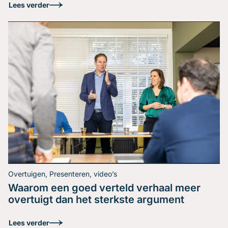
Lees verder
Overtuigen, Presenteren, video’s
Waarom een goed verteld verhaal meer
Hoe houd je de regie in
overtuigt dan het sterkste argument
een discussie?
Lees verder