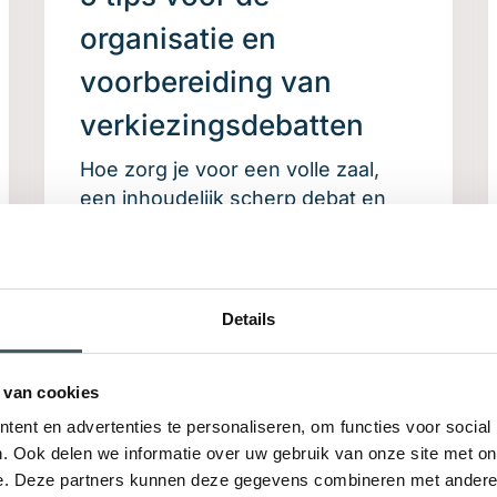
organisatie en
voorbereiding van
verkiezingsdebatten
Hoe zorg je voor een volle zaal,
een inhoudelijk scherp debat en
een format dat zowel politici als
publiek in beweging brengt? En
hoe voorkom je dat het debat
verzandt in herhaling, eindeloze
Details
spreektijden of voorspelbare
antwoorden?
 van cookies
ent en advertenties te personaliseren, om functies voor social
Meer informatie
. Ook delen we informatie over uw gebruik van onze site met on
e. Deze partners kunnen deze gegevens combineren met andere i