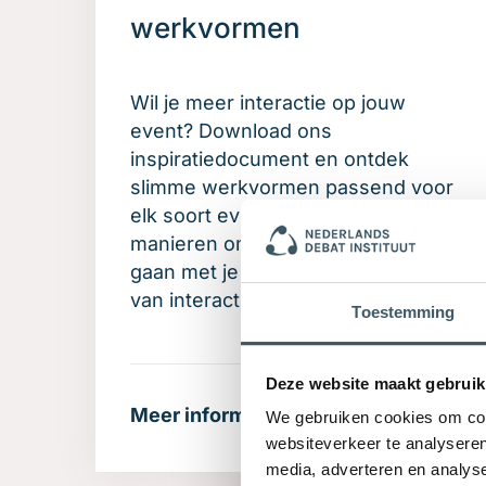
werkvormen
Wil je meer interactie op jouw
event? Download ons
inspiratiedocument en ontdek
slimme werkvormen passend voor
elk soort event, makkelijke
manieren om het gesprek aan te
gaan met je publiek en het belang
van interactie op jouw bijeenkomst.
Toestemming
Deze website maakt gebruik
Meer informatie
We gebruiken cookies om cont
websiteverkeer te analyseren
media, adverteren en analys