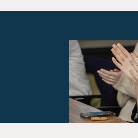
en
ven