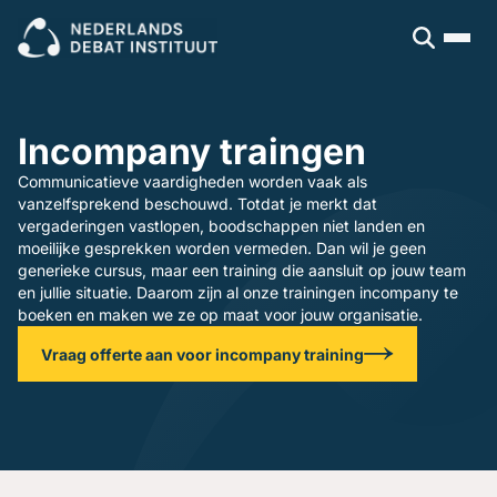
Sluiten
Veel gezocht:
Presenteren
Vergaderen
Leidinggeven
Trainingen
Incompany traingen
Open cursus
Dagvoorzitters
Incompany
Communicatieve vaardigheden worden vaak als
vanzelfsprekend beschouwd. Totdat je merkt dat
Politiek
Debatleiders
vergaderingen vastlopen, boodschappen niet landen en
Voor wie
Dagvoorzitters
moeilijke gesprekken worden vermeden. Dan wil je geen
Gespreksleiders
generieke cursus, maar een training die aansluit op jouw team
Overheid
en jullie situatie. Daarom zijn al onze trainingen incompany te
Kennisbank
Bedrijfsleven
boeken en maken we ze op maat voor jouw organisatie.
Politiek en gemeenten
Blogs en video's
Beroepsopleiders
Over ons
Vraag offerte aan voor incompany training
Boeken
Brancheverenigingen
Downloads
Ons verhaal
Ondernemingsraden
Ons team
Inschrijven