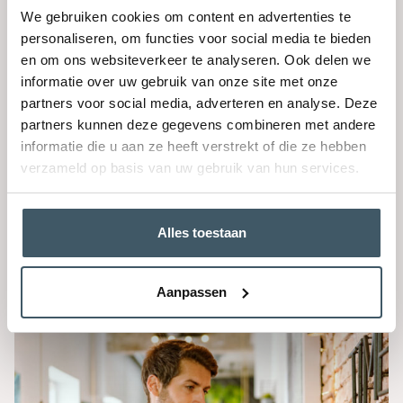
overtuigender kon maken via een enkele tip. Het
We gebruiken cookies om content en advertenties te
veranderde zijn blik op het voeren van een goed
personaliseren, om functies voor social media te bieden
pleidooi radicaal. Lees hier de tip.
en om ons websiteverkeer te analyseren. Ook delen we
Lees verder
informatie over uw gebruik van onze site met onze
partners voor social media, adverteren en analyse. Deze
partners kunnen deze gegevens combineren met andere
informatie die u aan ze heeft verstrekt of die ze hebben
verzameld op basis van uw gebruik van hun services.
Alles toestaan
Presenteren
Kom niet te snel met je oplossing!
Aanpassen
Lees verder
Een sonate als
inspiratiebron om