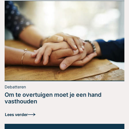
Je bent expert in jouw vakgebied. Je weet precies wat
je wil zeggen. Toch verlaat je het podium met het
gevoel dat je boodschap niet is geland. Herkenbaar?
Het probleem zit zelden in de inhoud, het zit in de
volgorde. De kloof tussen expert en leek Een
schaakgrootmeester ziet een stelling in seconden. Een
Lees verder
beginner […]
Debatteren
Om te overtuigen moet je een hand
vasthouden
De enige spreker met
Lees verder
wie jij je moet