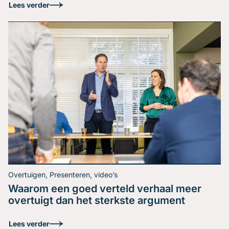
Lees verder
Overtuigen, Presenteren, video’s
Waarom een goed verteld verhaal meer
Hoe houd je de regie in
overtuigt dan het sterkste argument
een discussie?
Lees verder