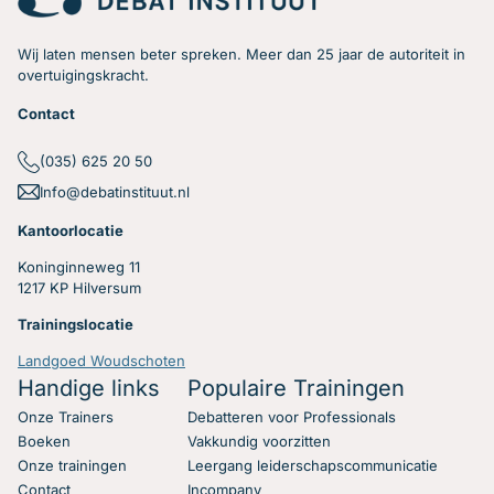
Wij laten mensen beter spreken. Meer dan 25 jaar de autoriteit in
overtuigingskracht.
Contact
Hoe zorg je dat je
(035) 625 20 50
Info@debatinstituut.nl
antwoord krijgt op jouw
Kantoorlocatie
vragen?
Koninginneweg 11
1217 KP Hilversum
Heb jij regelmatig het gevoel tijdens vergaderingen en
Trainingslocatie
discussies dat de vragen die je stelt niet beantwoord
worden? Hier een paar concrete en simpele tips die jou
Landgoed Woudschoten
gaan helpen!
Handige links
Populaire Trainingen
Onze Trainers
Debatteren voor Professionals
Lees verder
Boeken
Vakkundig voorzitten
Onze trainingen
Leergang leiderschapscommunicatie
Contact
Incompany