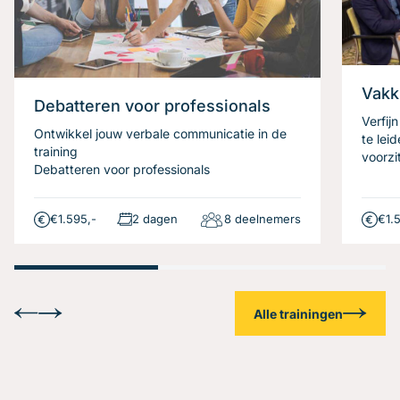
Vakk
Debatteren voor professionals
Verfij
Ontwikkel jouw verbale communicatie in de
te lei
training
voorzi
Debatteren voor professionals
€1.595,-
2 dagen
8 deelnemers
€1.
Alle trainingen