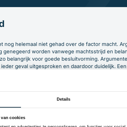
d
t nog helemaal niet gehad over de factor macht. 
g genegeerd worden vanwege machtsstrijd en belan
zo belangrijk voor goede besluitvorming. Argumente
 ieder geval uitgesproken en daardoor duidelijk. Een
eïntimideerd en argumenten worden verdraaid, vold
or een goed debat. Dat noemen we een onzuiver de
ementeerd debat is dat de taken van voorstanders,
elkaar gehaald kunnen worden. De belangrijkste arg
Details
tegen elkaar af. Hierdoor wordt een onderbouwde b
lijk.
 van cookies
ent en advertenties te personaliseren, om functies voor social