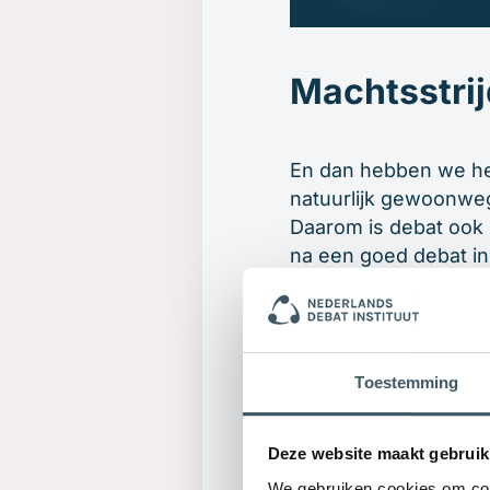
Machtsstrij
En dan hebben we he
natuurlijk gewoonwe
Daarom is debat ook 
na een goed debat in
deelnemers worden g
basisvoorwaarden vo
van een goed geregl
beslissers goed uit 
Toestemming
tegen steken scherp 
van argumenten moge
Deze website maakt gebruik
We gebruiken cookies om cont