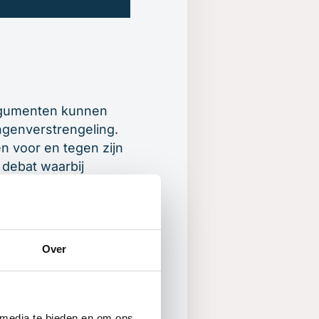
Argumenten kunnen
genverstrengeling.
n voor en tegen zijn
 debat waarbij
oet dus niet aan de
bat. Het voordeel
 tegenstanders en
umenten voor en
Over
eslissing op basis
 media te bieden en om ons