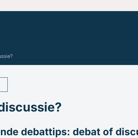
en
ven
ussie?
d
discussie?
nde debattips: debat of disc