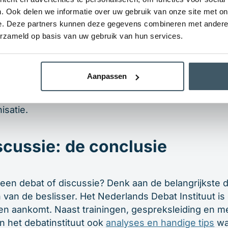
gelijk
. Ook delen we informatie over uw gebruik van onze site met on
e. Deze partners kunnen deze gegevens combineren met andere i
erzameld op basis van uw gebruik van hun services.
ntal verschillen bestaan, is het de moeite waard om 
en een zuiver debat zo dicht mogelijk te benaderen.
 kritische denkhouding, goed burgerschap en gedege
Aanpassen
verdient het om met interesse aangehoord en scher
at is de sleutel tot een soepel draaiende democrat
isatie.
scussie: de conclusie
een debat of discussie? Denk aan de belangrijkste d
 van de beslisser. Het Nederlands Debat Instituut is d
en aankomt. Naast trainingen, gespreksleiding en m
n het debatinstituut ook
analyses en handige tips
wa