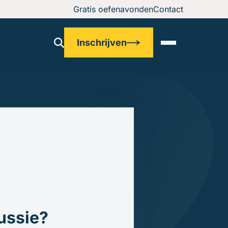
Gratis oefenavonden
Contact
Inschrijven
ussie?