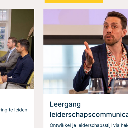
Leergang
ing te leiden
leiderschapscommunica
Ontwikkel je leiderschaps­stijl via he