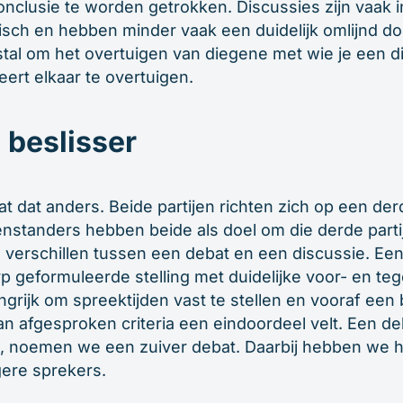
 conclusie te worden getrokken. Discussies zijn vaak 
sch en hebben minder vaak een duidelijk omlijnd do
stal om het overtuigen van diegene met wie je een d
ert elkaar te overtuigen.
 beslisser
t dat anders. Beide partijen richten zich op een derd
standers hebben beide als doel om die derde partij 
e verschillen tussen een debat en een discussie. Een
p geformuleerde stelling met duidelijke voor- en te
ngrijk om spreektijden vast te stellen en vooraf een 
an afgesproken criteria een eindoordeel velt. Een d
 noemen we een zuiver debat. Daarbij hebben we he
gere sprekers.