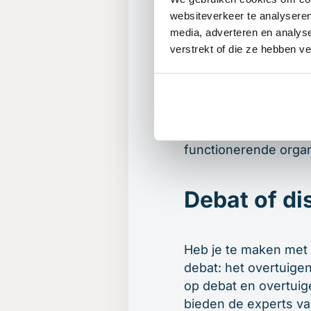
Zo dicht mo
websiteverkeer te analyseren
media, adverteren en analys
verstrekt of die ze hebben v
Hoewel er dus een aa
discussies te prober
namelijk bij aan een
doordacht standpunt 
worden. Een goed deb
functionerende organ
Debat of di
Heb je te maken met 
debat: het overtuigen
op debat en overtuig
bieden de experts va