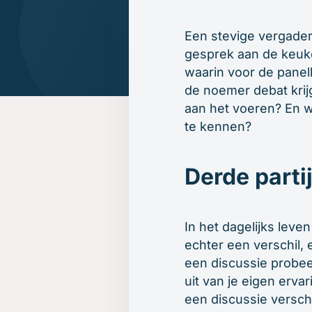
Beroepsopleiders
Over ons
Boeken
Brancheverenigingen
Downloads
Een stevige vergader
Ondernemingsraden
Ons verhaal
gesprek aan de keuke
Ons team
waarin voor de panel
Inschrijven
de noemer debat krijg
aan het voeren? En w
Gratis oefenavonden
te kennen?
Contact
Derde parti
In het dagelijks leve
echter een verschil, 
een discussie probee
uit van je eigen erva
een discussie versch