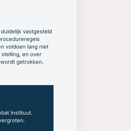
 duidelijk vastgesteld
 procedureregels
en voldoen lang niet
stelling, en over
e wordt getrokken.
bat Instituut.
vergroten.