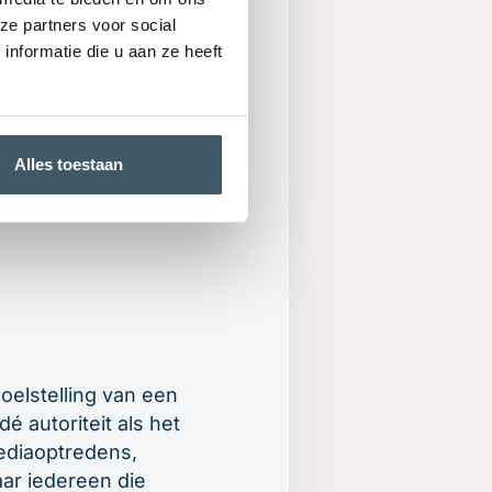
ze partners voor social
nformatie die u aan ze heeft
ook in dagelijkse
 Debatteren draagt
n besluitvorming. Elk
Alles toestaan
p getoetst te
ie en een goed
oelstelling van een
é autoriteit als het
ediaoptredens,
ar iedereen die