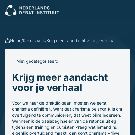
Sluiten
Veel gezocht:
Presenteren
Vergaderen
Leidinggeven
Trainingen
Home
/
Kennisbank
/
Krijg meer aandacht voor je verhaal
Open cursus
Dagvoorzitters
Incompany
Politiek
Debatleiders
Niet gecategoriseerd
Voor wie
Dagvoorzitters
Gespreksleiders
Krijg meer aandacht
Overheid
Kennisbank
Bedrijfsleven
voor je verhaal
Politiek en gemeenten
Blogs en video's
Beroepsopleiders
Over ons
Boeken
Brancheverenigingen
Voor we naar de praktijk gaan, moeten we eerst
Downloads
Ons verhaal
Ondernemingsraden
charisma definiëren. Want dat charisma belangrijk is om
Ons team
overtuigend te communiceren, dat weet bijna iedereen.
Inschrijven
Wanneer ik de basisbeginselen van de retorica uitleg
tijdens een training en cursisten vraag wat iemand nu
eigenlijk overtuigend maakt, dan komt charisma vrijwel