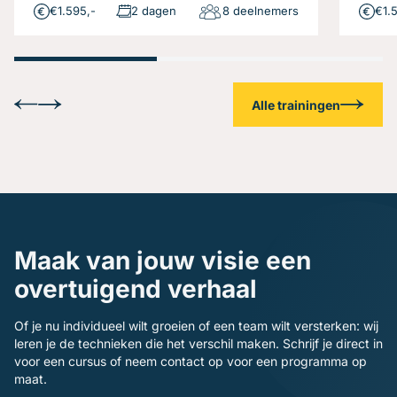
€1.595,-
2 dagen
8 deelnemers
€1.
Alle trainingen
Maak van jouw visie een
overtuigend verhaal
Of je nu individueel wilt groeien of een team wilt versterken: wij
leren je de technieken die het verschil maken. Schrijf je direct in
voor een cursus of neem contact op voor een programma op
maat.