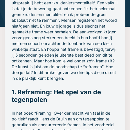
Gratis oefenavonden
uitspraak jij hebt een ‘kruideniersmentaliteit’. Een valkuil
is dat je de bewering gaat ontkennen “Ik heb helemaal
Contact
geen kruideniersmentaliteit en ik probeer de groei
absoluut niet te remmen”. Mensen registeren het woord
niet/geen
niet. En jouw bijdrage is dus slechts het
gemaakte frame weer herhalen. De aanwezigen krijgen
vervolgens nog sterker een beeld in hun hoofd hoe jij
met een schort om achter de toonbank van een klein
winkeltje staat. En hoppa het frame is bevestigd, terwijl
jij 5 seconden geleden je uiterste best deed om dit te
ontkennen. Maar hoe kom je wel onder zo’n frame uit?
De kunst is juist om de boodschap te “reframen”. Hoe
doe je dat? In dit artikel geven we drie tips die je direct
in de praktijk kunt brengen.
1. Reframing: Het spel van de
tegenpolen
In het boek “Framing. Over der macht van taal in de
politiek” raadt Hans de Bruijn aan om tegenpolen te
gebruiken als concurrerende frames. In het voorbeeld