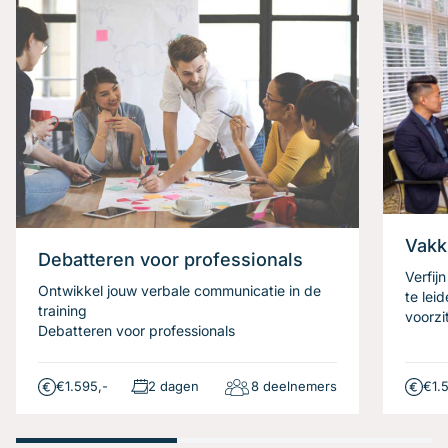
Vakk
Debatteren voor professionals
Verfij
Ontwikkel jouw verbale communicatie in de
te lei
training
voorzi
Debatteren voor professionals
€1.595,-
2 dagen
8 deelnemers
€1.