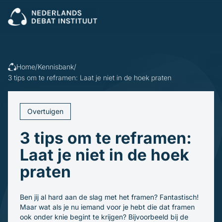
Sluiten
Veel gezocht:
Presenteren
Vergaderen
Leidinggeven
Trainingen
Home
/
Kennisbank
/
Open cursus
Dagvoorzitters
3 tips om te reframen: Laat je niet in de hoek praten
Incompany
Politiek
Debatleiders
Voor wie
Dagvoorzitters
Overtuigen
Gespreksleiders
Overheid
Kennisbank
3 tips om te reframen:
Bedrijfsleven
Politiek en gemeenten
Laat je niet in de hoek
Blogs en video's
Beroepsopleiders
Over ons
Boeken
praten
Brancheverenigingen
Downloads
Ons verhaal
Ondernemingsraden
Ons team
Inschrijven
Ben jij al hard aan de slag met het framen? Fantastisch!
Maar wat als je nu iemand voor je hebt die dat framen
ook onder knie begint te krijgen? Bijvoorbeeld bij de