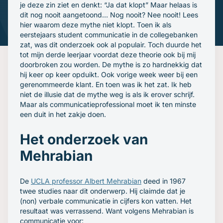
Gratis oefenavonden
je deze zin ziet en denkt: “Ja dat klopt” Maar helaas is
dit nog nooit aangetoond… Nog nooit? Nee nooit! Lees
Contact
hier waarom deze mythe niet klopt. Toen ik als
eerstejaars student communicatie in de collegebanken
zat, was dit onderzoek ook al populair. Toch duurde het
tot mijn derde leerjaar voordat deze theorie ook bij mij
doorbroken zou worden. De mythe is zo hardnekkig dat
hij keer op keer opduikt. Ook vorige week weer bij een
gerenommeerde klant. En toen was ik het zat. Ik heb
niet de illusie dat de mythe weg is als ik erover schrijf.
Maar als communicatieprofessional moet ik ten minste
een duit in het zakje doen.
Het onderzoek van
Mehrabian
De
UCLA professor Albert Mehrabian
deed in 1967
twee studies naar dit onderwerp. Hij claimde dat je
(non) verbale communicatie in cijfers kon vatten. Het
resultaat was verrassend. Want volgens Mehrabian is
communicatie voor: