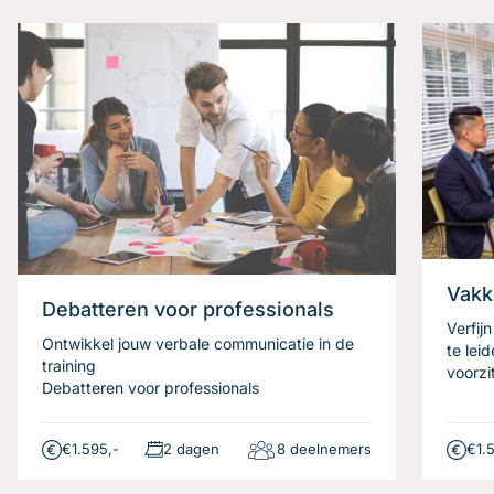
Vakk
Debatteren voor professionals
Verfij
Ontwikkel jouw verbale communicatie in de
te lei
training
voorzi
Debatteren voor professionals
€1.595,-
2 dagen
8 deelnemers
€1.