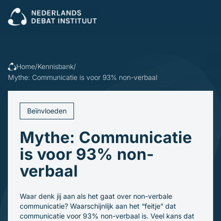
Sluiten
Veel gezocht:
Presenteren
Vergaderen
Leidinggeven
Trainingen
Home
/
Kennisbank
/
Open cursus
Dagvoorzitters
Mythe: Communicatie is voor 93% non-verbaal
Incompany
Politiek
Debatleiders
Voor wie
Dagvoorzitters
Beïnvloeden
Gespreksleiders
Overheid
Kennisbank
Mythe: Communicatie
Bedrijfsleven
Politiek en gemeenten
is voor 93% non-
Blogs en video's
Beroepsopleiders
Over ons
Boeken
verbaal
Brancheverenigingen
Downloads
Ons verhaal
Ondernemingsraden
Ons team
Inschrijven
Waar denk jij aan als het gaat over non-verbale
communicatie? Waarschijnlijk aan het “feitje” dat
communicatie voor 93% non-verbaal is. Veel kans dat