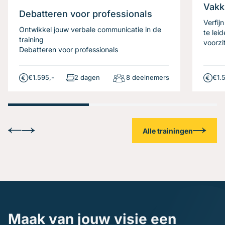
Vakk
Debatteren voor professionals
Verfij
Ontwikkel jouw verbale communicatie in de
te lei
training
voorzi
Debatteren voor professionals
€1.595,-
2 dagen
8 deelnemers
€1.
Alle trainingen
Maak van jouw visie een