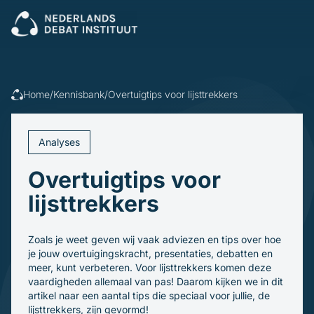
Sluiten
Veel gezocht:
Presenteren
Vergaderen
Leidinggeven
Trainingen
Home
/
Kennisbank
/
Overtuigtips voor lijsttrekkers
Open cursus
Dagvoorzitters
Incompany
Politiek
Debatleiders
Analyses
Voor wie
Dagvoorzitters
Gespreksleiders
Overtuigtips voor
Overheid
Kennisbank
Bedrijfsleven
lijsttrekkers
Politiek en gemeenten
Blogs en video's
Beroepsopleiders
Over ons
Boeken
Brancheverenigingen
Zoals je weet geven wij vaak adviezen en tips over hoe
Downloads
Ons verhaal
Ondernemingsraden
je jouw overtuigingskracht, presentaties, debatten en
Ons team
meer, kunt verbeteren. Voor lijsttrekkers komen deze
Inschrijven
vaardigheden allemaal van pas! Daarom kijken we in dit
artikel naar een aantal tips die speciaal voor jullie, de
lijsttrekkers, zijn gevormd!