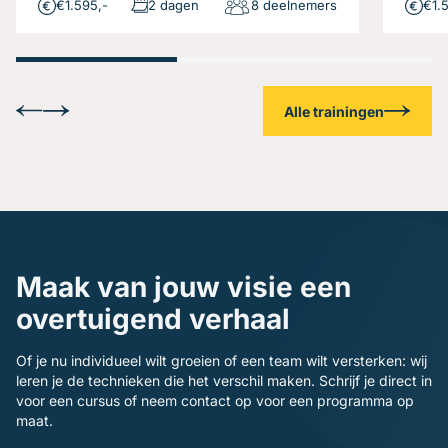
€1.595,-
2 dagen
8 deelnemers
€1.
Alle trainingen
Maak van jouw visie een
overtuigend verhaal
Of je nu individueel wilt groeien of een team wilt versterken: wij
leren je de technieken die het verschil maken. Schrijf je direct in
voor een cursus of neem contact op voor een programma op
maat.