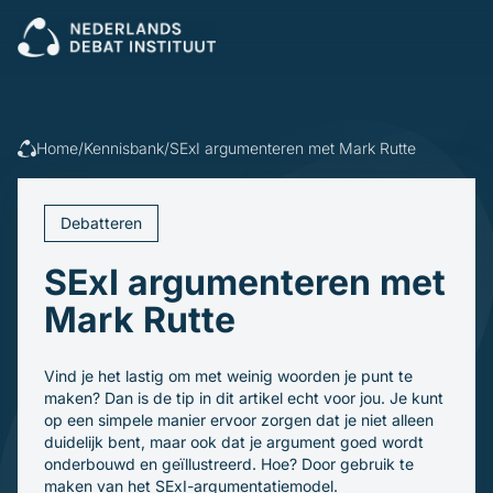
Sluiten
Veel gezocht:
Presenteren
Vergaderen
Leidinggeven
Trainingen
Home
/
Kennisbank
/
SExI argumenteren met Mark Rutte
Open cursus
Dagvoorzitters
Incompany
Politiek
Debatleiders
Debatteren
Voor wie
Dagvoorzitters
Gespreksleiders
SExI argumenteren met
Overheid
Kennisbank
Bedrijfsleven
Mark Rutte
Politiek en gemeenten
Blogs en video's
Beroepsopleiders
Over ons
Boeken
Brancheverenigingen
Vind je het lastig om met weinig woorden je punt te
Downloads
Ons verhaal
Ondernemingsraden
maken? Dan is de tip in dit artikel echt voor jou. Je kunt
Ons team
op een simpele manier ervoor zorgen dat je niet alleen
Inschrijven
duidelijk bent, maar ook dat je argument goed wordt
onderbouwd en geïllustreerd. Hoe? Door gebruik te
maken van het SExI-argumentatiemodel.