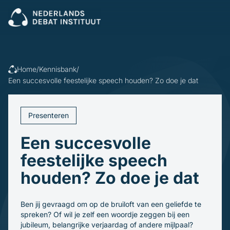
Sluiten
Veel gezocht:
Presenteren
Vergaderen
Leidinggeven
Trainingen
Home
/
Kennisbank
/
Open cursus
Dagvoorzitters
Een succesvolle feestelijke speech houden? Zo doe je dat
Incompany
Politiek
Debatleiders
Voor wie
Dagvoorzitters
Presenteren
Gespreksleiders
Overheid
Kennisbank
Een succesvolle
Bedrijfsleven
Politiek en gemeenten
feestelijke speech
Blogs en video's
Beroepsopleiders
Over ons
Boeken
houden? Zo doe je dat
Brancheverenigingen
Downloads
Ons verhaal
Ondernemingsraden
Ons team
Inschrijven
Ben jij gevraagd om op de bruiloft van een geliefde te
spreken? Of wil je zelf een woordje zeggen bij een
jubileum, belangrijke verjaardag of andere mijlpaal?