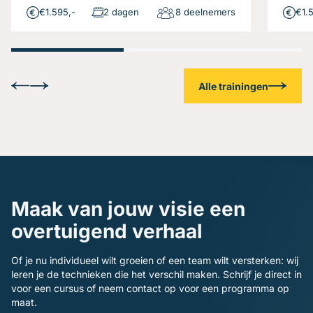
€1.595,-
2 dagen
8 deelnemers
€1.
Alle trainingen
Maak van jouw visie een
overtuigend verhaal
Of je nu individueel wilt groeien of een team wilt versterken: wij
leren je de technieken die het verschil maken. Schrijf je direct in
voor een cursus of neem contact op voor een programma op
maat.