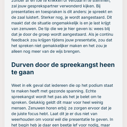
zonder af en toe te knikken of verbaal in te stemmen,
zal jouw gesprekspartner verwonderd kijken. Bij
presentaties en toespraken is dit anders: je spreekt en
de zaal luistert. Sterker nog, je wordt aangestaard. Dit
maakt dat de situatie ongemakkelijk is en je last krijgt
van zenuwen. De tip die we je hier geven is: wees blij
dat je door de groep wordt aangestaard. Als je continu
feedback zou krijgen tijdens jouw presentatie, zou dat
het spreken niet gemakkelijker maken en het zou je
alleen nog meer van de wijs brengen.
Durven door de spreekangst heen
te gaan
Weet in elk geval dat iedereen die op het podium staat
te maken heeft met gezonde spanning. Echte
spreekangst wordt het pas als het je belet om te
spreken. Gelukkig geldt dit maar voor heel weinig
mensen. Zenuwen horen erbij: ze zorgen ervoor dat je
de juiste focus hebt. Laat dit je er dus niet van
weerhouden om vooral wél die presentatie te geven. In
het begin heb je daar een beetje lef voor nodig, maar