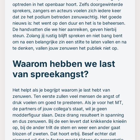
optreden in het openbaar hoort. Zelfs doorgewinterde
sprekers, zangers en acteurs voelen zich iedere keer
dat ze het podium betreden zenuwachtig. Het goede
nieuws is: het went op den duur en het is te beheersen.
De handvatten die we hier aanreiken, geven hierbij
steun. Zolang jij rustig blijft spreken en niet bang bent
om na een belangrijke zin een stilte te laten vallen en na
te denken, vallen jouw zenuwen het publiek niet op.
Waarom hebben we last
van spreekangst?
Het helpt als je begrijpt
waarom
je last hebt van
zenuwen. Ten eerste zullen veel mensen de angst of
druk voelen om goed te presteren. Als je voor het MT,
de partners of jouw collega’s staat, wil je geen
modderfiguur slaan. Deze drang resulteert in spanning
en dus zenuwen. Bij de een levert dat knikkende knieën
op, bij de ander trilt de stem en weer een ander gaat
blozen of zweten. Dat hoort erbij. Besef echter dat
niemand wil dat je fouten maakt tijdens de presentatie.