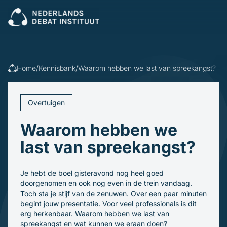
Sluiten
Veel gezocht:
Presenteren
Vergaderen
Leidinggeven
Trainingen
Home
/
Kennisbank
/
Waarom hebben we last van spreekangst?
Open cursus
Dagvoorzitters
Incompany
Politiek
Debatleiders
Overtuigen
Voor wie
Dagvoorzitters
Gespreksleiders
Waarom hebben we
Overheid
Kennisbank
Bedrijfsleven
last van spreekangst?
Politiek en gemeenten
Blogs en video's
Beroepsopleiders
Over ons
Boeken
Brancheverenigingen
Je hebt de boel gisteravond nog heel goed
Downloads
Ons verhaal
Ondernemingsraden
doorgenomen en ook nog even in de trein vandaag.
Ons team
Toch sta je stijf van de zenuwen. Over een paar minuten
Inschrijven
begint jouw presentatie. Voor veel professionals is dit
erg herkenbaar. Waarom hebben we last van
spreekangst en wat kunnen we eraan doen?