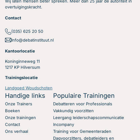
Wij laten mensen beter spreken. Meer dan 25 jaar de autoriteit in
overtuigingskracht.
Contact
(035) 625 20 50
Info@debatinstituut.nl
Kantoorlocatie
Koninginneweg 11
1217 KP Hilversum
Trainingslocatie
Landgoed Woudschoten
Handige links
Populaire Trainingen
Onze Trainers
Debatteren voor Professionals
Boeken
Vakkundig voorzitten
Onze trainingen
Leergang leiderschapscommunicatie
Contact
Incompany
Ons verhaal
Training voor Gemeenteraden
Dagvoorzitters, debatleiders en