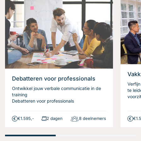
Vakk
Debatteren voor professionals
Verfij
Ontwikkel jouw verbale communicatie in de
te lei
training
voorzi
Debatteren voor professionals
€1.595,-
2 dagen
8 deelnemers
€1.