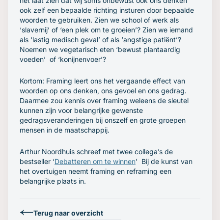
het laat zien dat wij soms onbewust ook ons denken
ook zelf een bepaalde richting insturen door bepaalde
woorden te gebruiken. Zien we school of werk als
‘slavernij’
of
‘een plek om te groeien’
? Zien we iemand
als
‘lastig medisch geval’
of als ‘angstige patiënt’?
Noemen we vegetarisch eten
‘bewust plantaardig
voeden’
of
‘konijnenvoer’
?
Kortom: Framing leert ons het vergaande effect van
woorden op ons denken, ons gevoel en ons gedrag.
Daarmee zou kennis over framing weleens de sleutel
kunnen zijn voor belangrijke gewenste
gedragsveranderingen bij onszelf en grote groepen
mensen in de maatschappij.
Arthur Noordhuis schreef met twee collega’s de
bestseller ‘
Debatteren om te winnen
’ Bij de kunst van
het overtuigen neemt framing en reframing een
belangrijke plaats in.
Terug naar overzicht