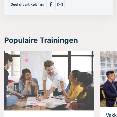
Deel dit artikel:
Populaire Trainingen
Vakk