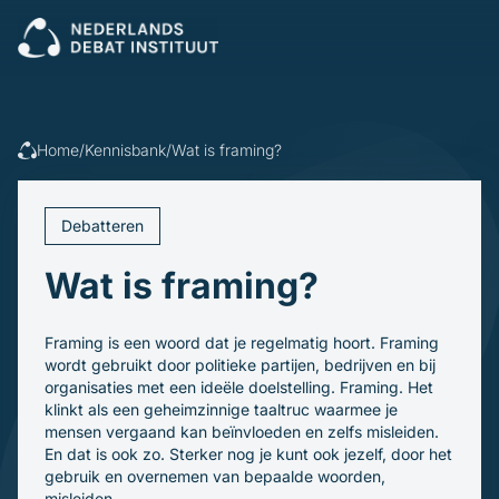
Sluiten
Veel gezocht:
Presenteren
Vergaderen
Leidinggeven
Trainingen
Home
/
Kennisbank
/
Wat is framing?
Open cursus
Dagvoorzitters
Incompany
Politiek
Debatleiders
Debatteren
Voor wie
Dagvoorzitters
Gespreksleiders
Wat is framing?
Overheid
Kennisbank
Bedrijfsleven
Politiek en gemeenten
Blogs en video's
Framing is een woord dat je regelmatig hoort. Framing
Beroepsopleiders
Over ons
Boeken
wordt gebruikt door politieke partijen, bedrijven en bij
Brancheverenigingen
Downloads
organisaties met een ideële doelstelling. Framing. Het
Ons verhaal
Ondernemingsraden
klinkt als een geheimzinnige taaltruc waarmee je
Ons team
mensen vergaand kan beïnvloeden en zelfs misleiden.
Inschrijven
En dat is ook zo. Sterker nog je kunt ook jezelf, door het
gebruik en overnemen van bepaalde woorden,
misleiden.