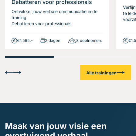
Debatteren voor professionals
Verfij
Ontwikkel jouw verbale communicatie in de
te lei
training
voorzi
Debatteren voor professionals
€1.595,-
2 dagen
8 deelnemers
€1.
Alle trainingen
Maak van jouw visie een
overtuigend verhaal