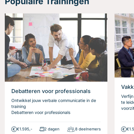
Populaire Trainingen
Vakk
Debatteren voor professionals
Verfij
Ontwikkel jouw verbale communicatie in de
te lei
training
voorzi
Debatteren voor professionals
€1.595,-
2 dagen
8 deelnemers
€1.