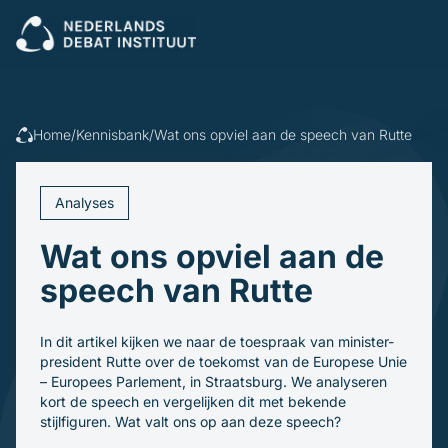
Sluiten
Veel gezocht:
Presenteren
Vergaderen
Leidinggeven
Trainingen
Home
/
Kennisbank
/
Wat ons opviel aan de speech van Rutte
Open cursus
Dagvoorzitters
Incompany
Politiek
Debatleiders
Analyses
Voor wie
Dagvoorzitters
Gespreksleiders
Wat ons opviel aan de
Overheid
Kennisbank
Bedrijfsleven
speech van Rutte
Politiek en gemeenten
Blogs en video's
Beroepsopleiders
Over ons
Boeken
Brancheverenigingen
In dit artikel kijken we naar de toespraak van minister-
Downloads
Ons verhaal
Ondernemingsraden
president Rutte over de toekomst van de Europese Unie
Ons team
– Europees Parlement, in Straatsburg. We analyseren
Inschrijven
kort de speech en vergelijken dit met bekende
stijlfiguren. Wat valt ons op aan deze speech?