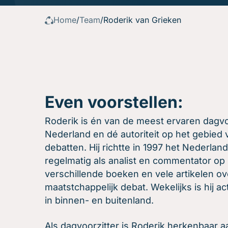
Beroepsopleiders
Over ons
Boeken
Brancheverenigingen
Home
/
Team
/
Roderik van Grieken
Downloads
Ondernemingsraden
Ons verhaal
Ons team
Inschrijven
Gratis oefenavonden
Contact
Even voorstellen:
Roderik is én van de meest ervaren dagvo
Nederland en dé autoriteit op het gebied 
debatten. Hij richtte in 1997 het Nederland
regelmatig als analist en commentator op
verschillende boeken en vele artikelen o
maatstchappelijk debat. Wekelijks is hij ac
in binnen- en buitenland.
Als dagvoorzitter is Roderik herkenbaar aa