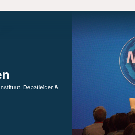
en
ven
en
nstituut. Debatleider &