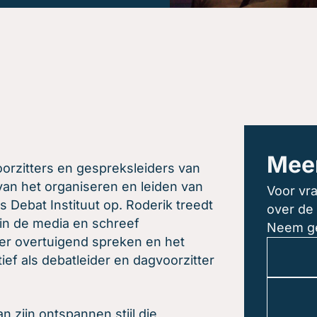
Meer
orzitters en gespreksleiders van
van het organiseren en leiden van
Voor vra
s Debat Instituut op. Roderik treedt
over de
 in de media en schreef
Neem ge
ver overtuigend spreken en het
tief als debatleider en dagvoorzitter
n zijn ontspannen stijl die