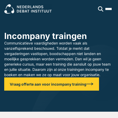
Sluiten
Veel gezocht:
Presenteren
Vergaderen
Leidinggeven
Trainingen
Incompany traingen
Open cursus
Dagvoorzitters
Incompany
Communicatieve vaardigheden worden vaak als
vanzelfsprekend beschouwd. Totdat je merkt dat
Politiek
Debatleiders
vergaderingen vastlopen, boodschappen niet landen en
Voor wie
Dagvoorzitters
moeilijke gesprekken worden vermeden. Dan wil je geen
Gespreksleiders
generieke cursus, maar een training die aansluit op jouw team
Overheid
en jullie situatie. Daarom zijn al onze trainingen incompany te
Kennisbank
Bedrijfsleven
boeken en maken we ze op maat voor jouw organisatie.
Politiek en gemeenten
Blogs en video's
Beroepsopleiders
Over ons
Vraag offerte aan voor incompany training
Boeken
Brancheverenigingen
Downloads
Ons verhaal
Ondernemingsraden
Ons team
Inschrijven