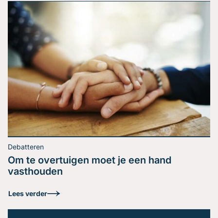
Je bent expert in jouw vakgebied. Je weet precies wat
je wil zeggen. Toch verlaat je het podium met het
gevoel dat je boodschap niet is geland. Herkenbaar?
Het probleem zit zelden in de inhoud, het zit in de
volgorde. De kloof tussen expert en leek Een
schaakgrootmeester ziet een stelling in seconden. Een
Lees verder
beginner […]
Debatteren
Om te overtuigen moet je een hand
vasthouden
De enige spreker met
Lees verder
wie jij je moet