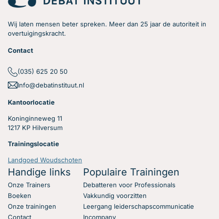
Wij laten mensen beter spreken. Meer dan 25 jaar de autoriteit in
overtuigingskracht.
Contact
Hoe zorg je dat je
(035) 625 20 50
Info@debatinstituut.nl
antwoord krijgt op jouw
Kantoorlocatie
vragen?
Koninginneweg 11
1217 KP Hilversum
Heb jij regelmatig het gevoel tijdens vergaderingen en
Trainingslocatie
discussies dat de vragen die je stelt niet beantwoord
worden? Hier een paar concrete en simpele tips die jou
Landgoed Woudschoten
gaan helpen!
Handige links
Populaire Trainingen
Onze Trainers
Debatteren voor Professionals
Lees verder
Boeken
Vakkundig voorzitten
Onze trainingen
Leergang leiderschapscommunicatie
Contact
Incompany