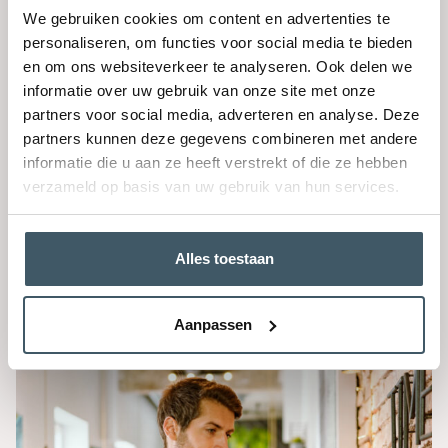
overtuigender kon maken via een enkele tip. Het
We gebruiken cookies om content en advertenties te
veranderde zijn blik op het voeren van een goed
personaliseren, om functies voor social media te bieden
pleidooi radicaal. Lees hier de tip.
en om ons websiteverkeer te analyseren. Ook delen we
Lees verder
informatie over uw gebruik van onze site met onze
partners voor social media, adverteren en analyse. Deze
partners kunnen deze gegevens combineren met andere
informatie die u aan ze heeft verstrekt of die ze hebben
verzameld op basis van uw gebruik van hun services.
Alles toestaan
Presenteren
Kom niet te snel met je oplossing!
Aanpassen
Lees verder
Een sonate als
inspiratiebron om