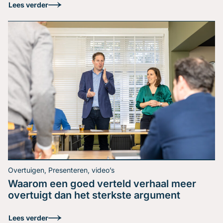
Lees verder
Overtuigen, Presenteren, video’s
Waarom een goed verteld verhaal meer
Hoe houd je de regie in
overtuigt dan het sterkste argument
een discussie?
Lees verder