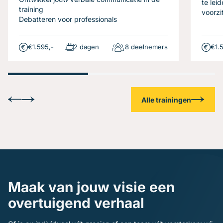
te lei
training
voorzi
Debatteren voor professionals
€1.595,-
2 dagen
8 deelnemers
€1.
Alle trainingen
Maak van jouw visie een
overtuigend verhaal