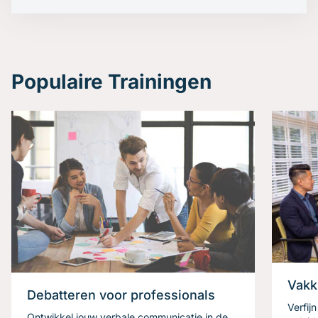
Populaire Trainingen
Vakk
Debatteren voor professionals
Verfij
Ontwikkel jouw verbale communicatie in de