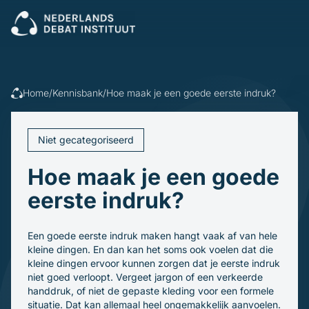
Sluiten
Veel gezocht:
Presenteren
Vergaderen
Leidinggeven
Trainingen
Home
/
Kennisbank
/
Hoe maak je een goede eerste indruk?
Open cursus
Dagvoorzitters
Incompany
Politiek
Debatleiders
Niet gecategoriseerd
Voor wie
Dagvoorzitters
Gespreksleiders
Hoe maak je een goede
Overheid
Kennisbank
Bedrijfsleven
eerste indruk?
Politiek en gemeenten
Blogs en video's
Beroepsopleiders
Over ons
Boeken
Brancheverenigingen
Een goede eerste indruk maken hangt vaak af van hele
Downloads
Ons verhaal
Ondernemingsraden
kleine dingen. En dan kan het soms ook voelen dat die
Ons team
kleine dingen ervoor kunnen zorgen dat je eerste indruk
Inschrijven
niet goed verloopt. Vergeet jargon of een verkeerde
handdruk, of niet de gepaste kleding voor een formele
situatie. Dat kan allemaal heel ongemakkelijk aanvoelen.