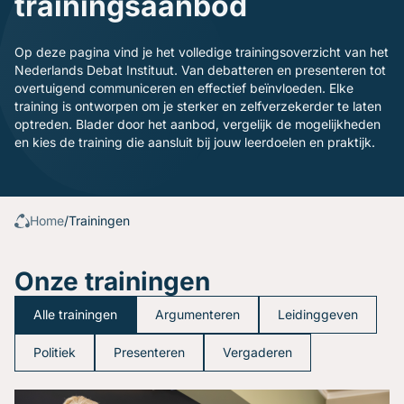
trainingsaanbod
Gratis oefenavonden
Contact
Op deze pagina vind je het volledige trainingsoverzicht van het
Nederlands Debat Instituut. Van debatteren en presenteren tot
overtuigend communiceren en effectief beïnvloeden. Elke
training is ontworpen om je sterker en zelfverzekerder te laten
optreden. Blader door het aanbod, vergelijk de mogelijkheden
en kies de training die aansluit bij jouw leerdoelen en praktijk.
Home
/
Trainingen
Onze trainingen
Alle trainingen
Argumenteren
Leidinggeven
Politiek
Presenteren
Vergaderen