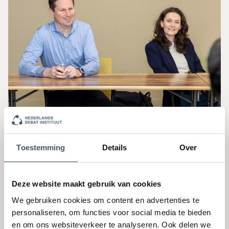
Toestemming
Details
Over
Het integriteitsgesprek in de
gemeenteraad
Deze website maakt gebruik van cookies
Raads-, commissie- of/en collegeleden gaan met elkaar
We gebruiken cookies om content en advertenties te
het gesprek aan over normen en waarden.
personaliseren, om functies voor social media te bieden
en om ons websiteverkeer te analyseren. Ook delen we
€1.150,-
1 dagdeel
30 deelnemers