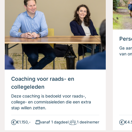
Pers
Ga aan
van on
Coaching voor raads- en
collegeleden
Deze coaching is bedoeld voor raads-,
college- en commissieleden die een extra
stap willen zetten.
€1.150,-
vanaf 1 dagdeel
1 deelnemer
€4.