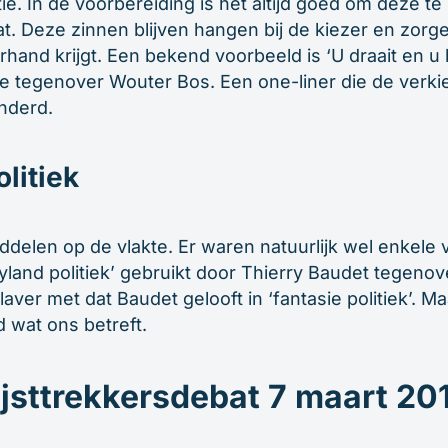
ratie. In de voorbereiding is het altijd goed om deze 
t. Deze zinnen blijven hangen bij de kiezer en zorge
erhand krijgt. Een bekend voorbeeld is ‘U draait en u b
e tegenover Wouter Bos. Een one-liner die de verk
nderd.
litiek
iddelen op de vlakte. Er waren natuurlijk wel enkel
yland politiek’ gebruikt door Thierry Baudet tegenov
ver met dat Baudet gelooft in ‘fantasie politiek’. Ma
 wat ons betreft.
ijsttrekkersdebat 7 maart 20