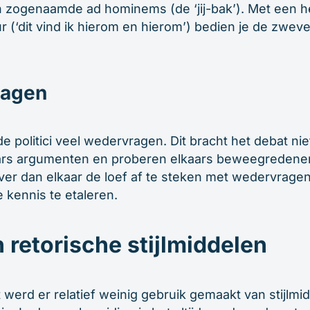
 zogenaamde ad hominems (de ‘jij-bak’). Met een h
 (‘dit vind ik hierom en hierom’) bedien je de zwev
ragen
 politici veel wedervragen. Dit bracht het debat nie
ars argumenten en proberen elkaars beweegredenen i
ever dan elkaar de loef af te steken met wedervrage
kennis te etaleren.
 retorische stijlmiddelen
werd er relatief weinig gebruik gemaakt van stijlmi