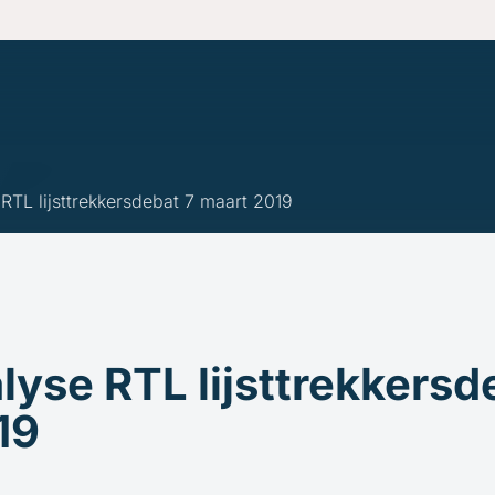
en
ven
RTL lijsttrekkersdebat 7 maart 2019
yse RTL lijsttrekkersd
19