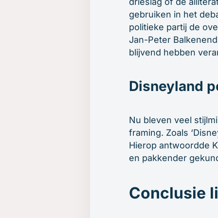
drieslag of de allite
gebruiken in het deba
politieke partij de ov
Jan-Peter Balkenend
blijvend hebben vera
Disneyland po
Nu bleven veel stijlm
framing. Zoals ‘Disne
Hierop antwoordde Kla
en pakkender gekund
Conclusie l