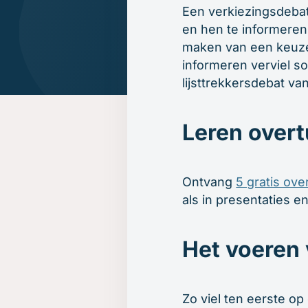
Beroepsopleiders
Een verkiezingsdebat
Over ons
Boeken
Brancheverenigingen
en hen te informeren 
Downloads
Ondernemingsraden
maken van een keuze 
Ons verhaal
informeren verviel som
Ons team
lijsttrekkersdebat va
Inschrijven
Gratis oefenavonden
Leren overt
Contact
Ontvang
5 gratis ove
als in presentaties e
Het voeren
Zo viel ten eerste op