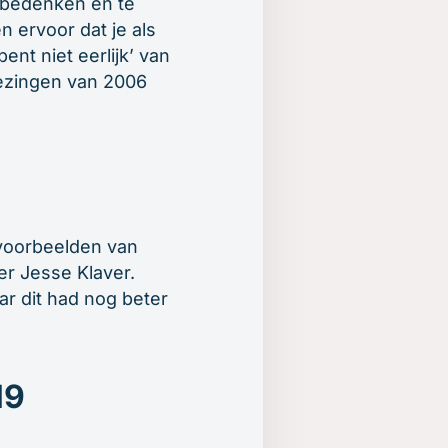
te bedenken en te
n ervoor dat je als
ent niet eerlijk’ van
iezingen van 2006
e voorbeelden van
er Jesse Klaver.
ar dit had nog beter
19