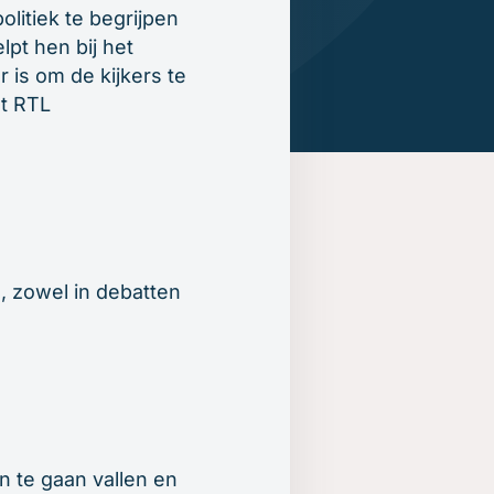
litiek te begrijpen
lpt hen bij het
is om de kijkers te
et RTL
n, zowel in debatten
an te gaan vallen en