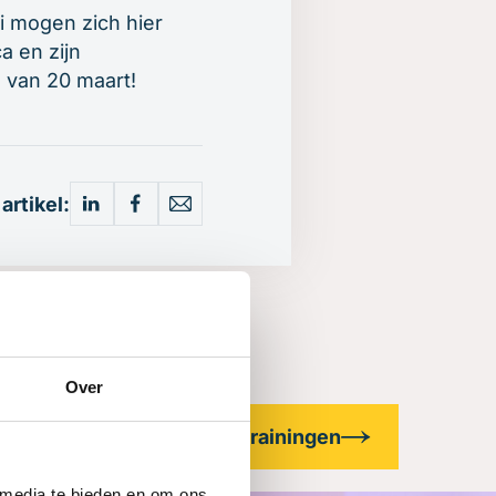
ci mogen zich hier
a en zijn
 van 20 maart!
 artikel:
Over
Alle trainingen
 media te bieden en om ons