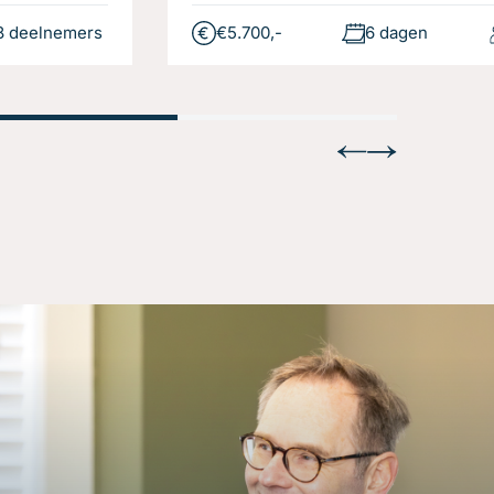
8 deelnemers
€5.700,-
6 dagen