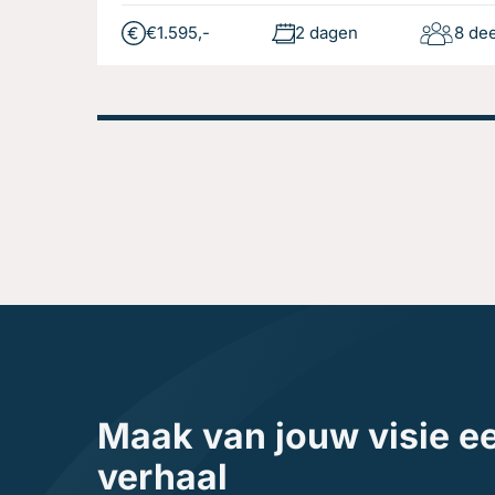
€1.595,-
2 dagen
8 de
Maak van jouw visie e
verhaal