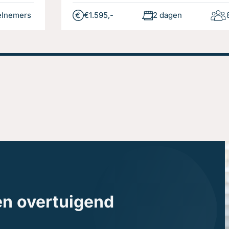
elnemers
€1.595,-
2 dagen
en overtuigend