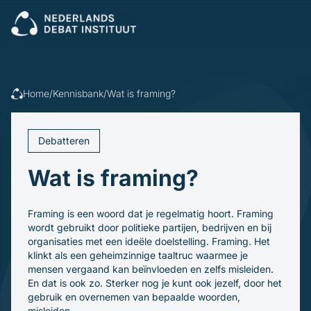
Sluiten
Veel gezocht:
Presenteren
Vergaderen
Leidinggeven
Trainingen
Home
/
Kennisbank
/
Wat is framing?
Open cursus
Dagvoorzitters
Incompany
Politiek
Debatleiders
Debatteren
Voor wie
Dagvoorzitters
Gespreksleiders
Wat is framing?
Overheid
Kennisbank
Bedrijfsleven
Politiek en gemeenten
Blogs en video's
Framing is een woord dat je regelmatig hoort. Framing
Beroepsopleiders
Over ons
Boeken
wordt gebruikt door politieke partijen, bedrijven en bij
Brancheverenigingen
Downloads
organisaties met een ideële doelstelling. Framing. Het
Ons verhaal
Ondernemingsraden
klinkt als een geheimzinnige taaltruc waarmee je
Ons team
mensen vergaand kan beïnvloeden en zelfs misleiden.
Inschrijven
En dat is ook zo. Sterker nog je kunt ook jezelf, door het
gebruik en overnemen van bepaalde woorden,
misleiden.