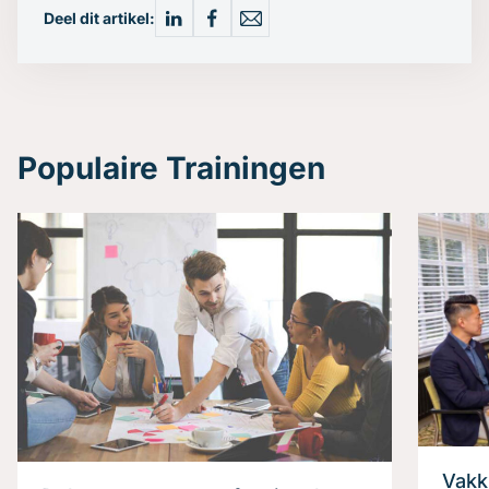
Deel dit artikel:
Populaire Trainingen
Vakk