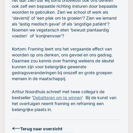
het laat zien dat wij soms onbewust ook ons denken
ook zelf een bepaalde richting insturen door bepaalde
woorden te gebruiken. Zien we school of werk als
‘slavernij’
of
‘een plek om te groeien’
? Zien we iemand
als
‘lastig medisch geval’
of als ‘angstige patiënt’?
Noemen we vegetarisch eten
‘bewust plantaardig
voeden’
of
‘konijnenvoer’
?
Kortom: Framing leert ons het vergaande effect van
woorden op ons denken, ons gevoel en ons gedrag.
Daarmee zou kennis over framing weleens de sleutel
kunnen zijn voor belangrijke gewenste
gedragsveranderingen bij onszelf en grote groepen
mensen in de maatschappij.
Arthur Noordhuis schreef met twee collega’s de
bestseller ‘
Debatteren om te winnen
’ Bij de kunst van
het overtuigen neemt framing en reframing een
belangrijke plaats in.
Terug naar overzicht