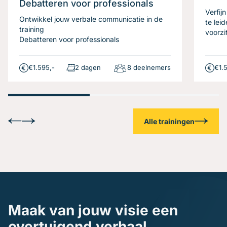
Debatteren voor professionals
Verfij
Ontwikkel jouw verbale communicatie in de
te lei
training
voorzi
Debatteren voor professionals
€1.595,-
2 dagen
8 deelnemers
€1.
Alle trainingen
Maak van jouw visie een
overtuigend verhaal