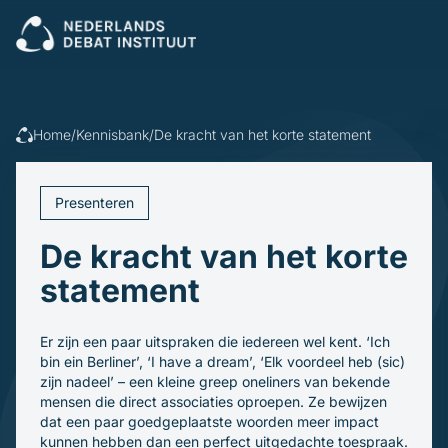
Sluiten
Veel gezocht:
Presenteren
Vergaderen
Leidinggeven
Trainingen
Home
/
Kennisbank
/
De kracht van het korte statement
Open cursus
Dagvoorzitters
Incompany
Politiek
Debatleiders
Presenteren
Voor wie
Dagvoorzitters
Gespreksleiders
De kracht van het korte
Overheid
Kennisbank
Bedrijfsleven
statement
Politiek en gemeenten
Blogs en video's
Beroepsopleiders
Over ons
Boeken
Brancheverenigingen
Er zijn een paar uitspraken die iedereen wel kent. ‘Ich
Downloads
Ons verhaal
Ondernemingsraden
bin ein Berliner’, ‘I have a dream’, ‘Elk voordeel heb (sic)
Ons team
zijn nadeel’ – een kleine greep oneliners van bekende
Inschrijven
mensen die direct associaties oproepen. Ze bewijzen
dat een paar goedgeplaatste woorden meer impact
kunnen hebben dan een perfect uitgedachte toespraak.