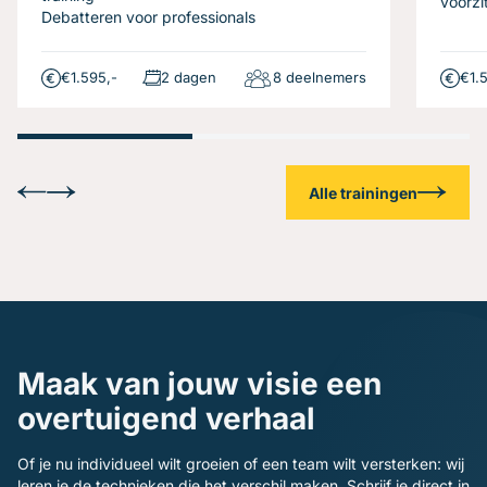
voorzi
Debatteren voor professionals
€1.595,-
2 dagen
8 deelnemers
€1.
Alle trainingen
Maak van jouw visie een
overtuigend verhaal
Of je nu individueel wilt groeien of een team wilt versterken: wij
leren je de technieken die het verschil maken. Schrijf je direct in