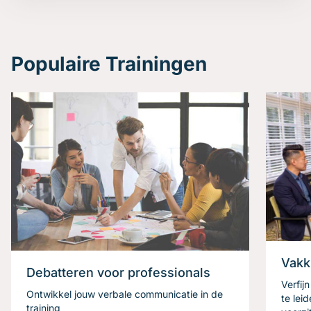
Populaire Trainingen
Vakk
Debatteren voor professionals
Verfij
Ontwikkel jouw verbale communicatie in de
te lei
training